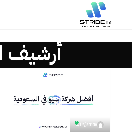
أرشيف ا
0
stride