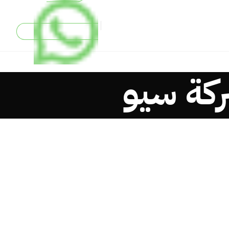
كة سيو